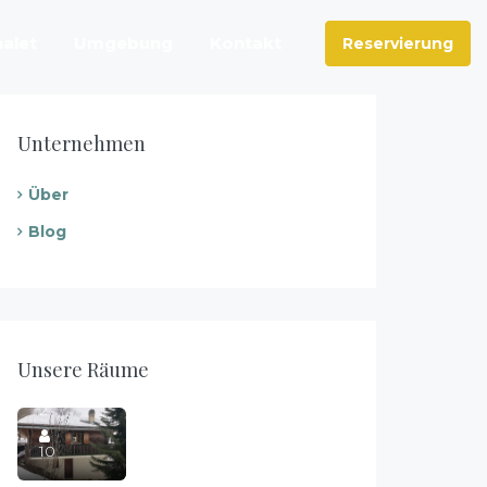
alet
Umgebung
Kontakt
Reservierung
Unternehmen
Über
Blog
Das Hirschgeweih
Unsere Räume
4
2
10