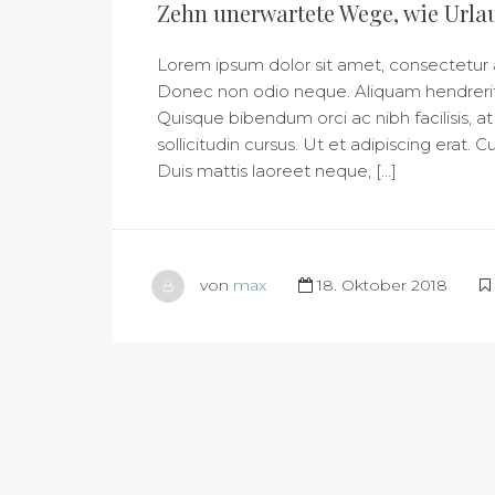
Zehn unerwartete Wege, wie Urla
Lorem ipsum dolor sit amet, consectetur adi
Donec non odio neque. Aliquam hendrerit 
Quisque bibendum orci ac nibh facilisis,
sollicitudin cursus. Ut et adipiscing erat. 
Duis mattis laoreet neque, [...]
von
max
18. Oktober 2018