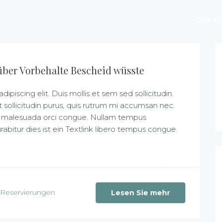
Das Ch
über Vorbehalte Bescheid wüsste
piscing elit. Duis mollis et sem sed sollicitudin.
sollicitudin purus, quis rutrum mi accumsan nec.
 at malesuada orci congue. Nullam tempus
Curabitur dies ist ein Textlink libero tempus congue.
Reservierungen
Lesen Sie mehr