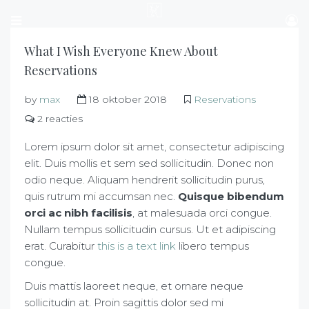
What I Wish Everyone Knew About
Reservations
by
max
18 oktober 2018
Reservations
2 reacties
Lorem ipsum dolor sit amet, consectetur adipiscing
elit. Duis mollis et sem sed sollicitudin. Donec non
odio neque. Aliquam hendrerit sollicitudin purus,
quis rutrum mi accumsan nec.
Quisque bibendum
orci ac nibh facilisis
, at malesuada orci congue.
Nullam tempus sollicitudin cursus. Ut et adipiscing
erat. Curabitur
this is a text link
libero tempus
congue.
Duis mattis laoreet neque, et ornare neque
sollicitudin at. Proin sagittis dolor sed mi