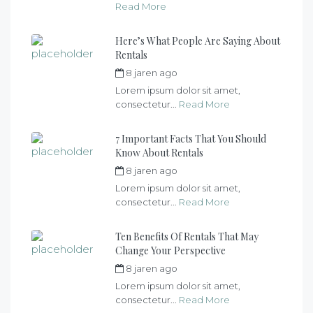
Read More
Here’s What People Are Saying About
Rentals
8 jaren ago
by
max
Lorem ipsum dolor sit amet,
consectetur...
Read More
7 Important Facts That You Should
Know About Rentals
8 jaren ago
by
max
Lorem ipsum dolor sit amet,
consectetur...
Read More
Ten Benefits Of Rentals That May
Change Your Perspective
8 jaren ago
by
max
Lorem ipsum dolor sit amet,
consectetur...
Read More