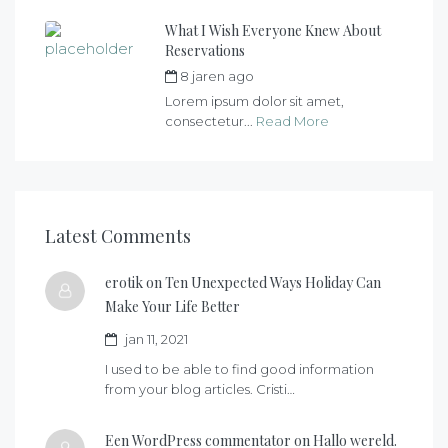
What I Wish Everyone Knew About
Reservations
8 jaren ago
by
max
Lorem ipsum dolor sit amet,
consectetur...
Read More
Latest Comments
erotik on
Ten Unexpected Ways Holiday Can
Make Your Life Better
jan 11, 2021
I used to be able to find good information
from your blog articles. Cristi…
Een WordPress commentator on
Hallo wereld.