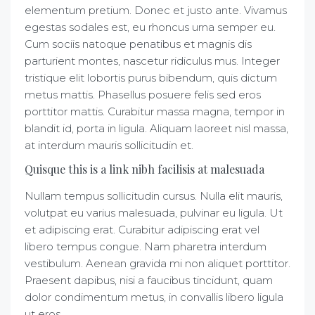
elementum pretium. Donec et justo ante. Vivamus
egestas sodales est, eu rhoncus urna semper eu.
Cum sociis natoque penatibus et magnis dis
parturient montes, nascetur ridiculus mus. Integer
tristique elit lobortis purus bibendum, quis dictum
metus mattis. Phasellus posuere felis sed eros
porttitor mattis. Curabitur massa magna, tempor in
blandit id, porta in ligula. Aliquam laoreet nisl massa,
at interdum mauris sollicitudin et.
Quisque this is a link nibh facilisis at malesuada
Nullam tempus sollicitudin cursus. Nulla elit mauris,
volutpat eu varius malesuada, pulvinar eu ligula. Ut
et adipiscing erat. Curabitur adipiscing erat vel
libero tempus congue. Nam pharetra interdum
vestibulum. Aenean gravida mi non aliquet porttitor.
Praesent dapibus, nisi a faucibus tincidunt, quam
dolor condimentum metus, in convallis libero ligula
ut eros.