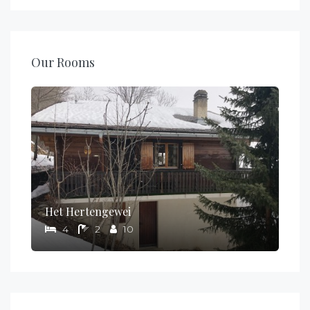
Our Rooms
Het Hertengewei
4
2
10